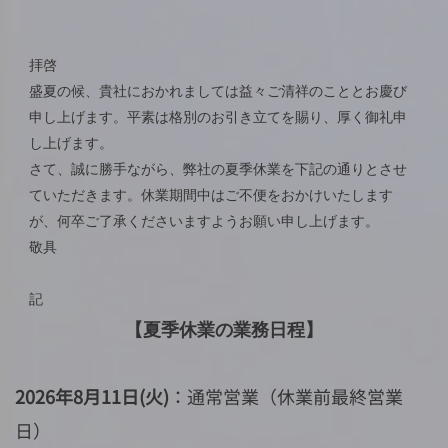
拝啓
盛夏の
候、貴社におかれま
しては益々ご清祥
のこととお慶び
申
し上げます。平素は格別のお引き立てを賜り
、厚く御礼申
し上げます。
さて、誠に勝手ながら
、弊社の夏季休業を下記の通りとさせ
ていただきます。休業期間中はご不便を
おかけいたします
が、何卒ご了承く
ださいますようお願い申し
上げます。
敬具
記
【夏季休業の業務日程】
2026年8月11日(火)
：通常営業（休業前最終営業
日）