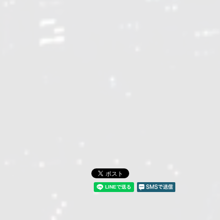
[!% if (image.url!="") { %]
[!% } %]